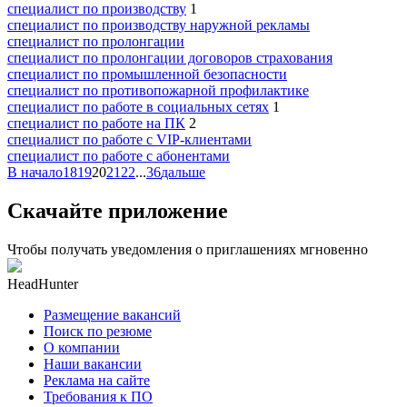
специалист по производству
1
специалист по производству наружной рекламы
специалист по пролонгации
специалист по пролонгации договоров страхования
специалист по промышленной безопасности
специалист по противопожарной профилактике
специалист по работе в социальных сетях
1
специалист по работе на ПК
2
специалист по работе с VIP-клиентами
специалист по работе с абонентами
В начало
18
19
20
21
22
...
36
дальше
Скачайте приложение
Чтобы получать уведомления о приглашениях мгновенно
HeadHunter
Размещение вакансий
Поиск по резюме
О компании
Наши вакансии
Реклама на сайте
Требования к ПО