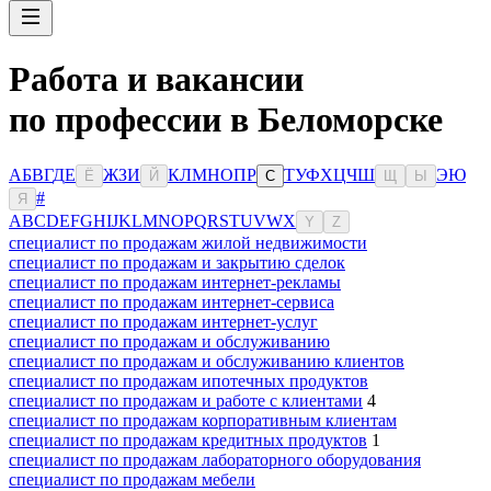
Работа и вакансии
по профессии в Беломорске
А
Б
В
Г
Д
Е
Ж
З
И
К
Л
М
Н
О
П
Р
Т
У
Ф
Х
Ц
Ч
Ш
Э
Ю
Ё
Й
С
Щ
Ы
#
Я
A
B
C
D
E
F
G
H
I
J
K
L
M
N
O
P
Q
R
S
T
U
V
W
X
Y
Z
специалист по продажам жилой недвижимости
специалист по продажам и закрытию сделок
специалист по продажам интернет-рекламы
специалист по продажам интернет-сервиса
специалист по продажам интернет-услуг
специалист по продажам и обслуживанию
специалист по продажам и обслуживанию клиентов
специалист по продажам ипотечных продуктов
специалист по продажам и работе с клиентами
4
специалист по продажам корпоративным клиентам
специалист по продажам кредитных продуктов
1
специалист по продажам лабораторного оборудования
специалист по продажам мебели