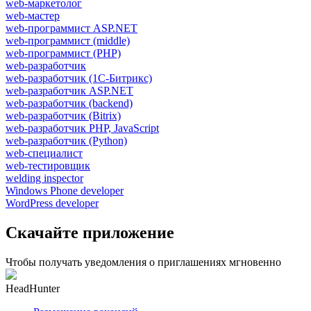
web-маркетолог
web-мастер
web-программист ASP.NET
web-программист (middle)
web-программист (PHP)
web-разработчик
web-разработчик (1С-Битрикс)
web-разработчик ASP.NET
web-разработчик (backend)
web-разработчик (Bitrix)
web-разработчик PHP, JavaScript
web-разработчик (Python)
web-специалист
web-тестировщик
welding inspector
Windows Phone developer
WordPress developer
Скачайте приложение
Чтобы получать уведомления о приглашениях мгновенно
HeadHunter