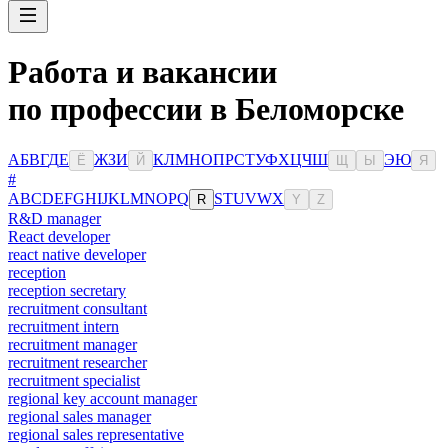
Работа и вакансии
по профессии в Беломорске
А
Б
В
Г
Д
Е
Ж
З
И
К
Л
М
Н
О
П
Р
С
Т
У
Ф
Х
Ц
Ч
Ш
Э
Ю
Ё
Й
Щ
Ы
Я
#
A
B
C
D
E
F
G
H
I
J
K
L
M
N
O
P
Q
S
T
U
V
W
X
R
Y
Z
R&D manager
React developer
react native developer
reception
reception secretary
recruitment consultant
recruitment intern
recruitment manager
recruitment researcher
recruitment specialist
regional key account manager
regional sales manager
regional sales representative