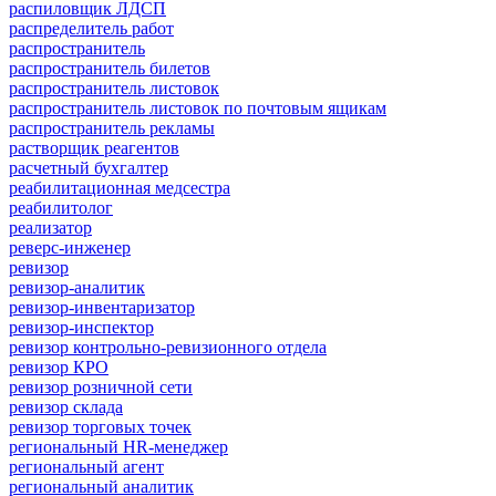
распиловщик ЛДСП
распределитель работ
распространитель
распространитель билетов
распространитель листовок
распространитель листовок по почтовым ящикам
распространитель рекламы
растворщик реагентов
расчетный бухгалтер
реабилитационная медсестра
реабилитолог
реализатор
реверс-инженер
ревизор
ревизор-аналитик
ревизор-инвентаризатор
ревизор-инспектор
ревизор контрольно-ревизионного отдела
ревизор КРО
ревизор розничной сети
ревизор склада
ревизор торговых точек
региональный HR-менеджер
региональный агент
региональный аналитик