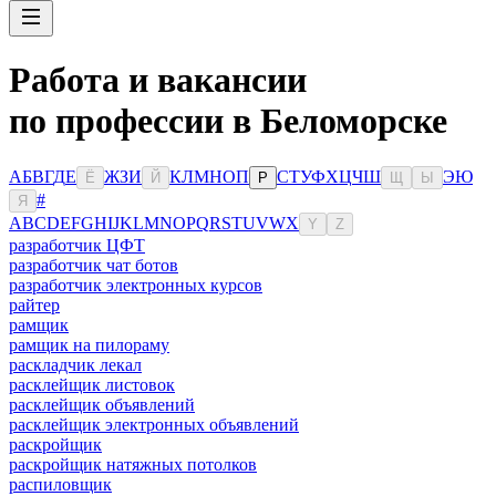
Работа и вакансии
по профессии в Беломорске
А
Б
В
Г
Д
Е
Ж
З
И
К
Л
М
Н
О
П
С
Т
У
Ф
Х
Ц
Ч
Ш
Э
Ю
Ё
Й
Р
Щ
Ы
#
Я
A
B
C
D
E
F
G
H
I
J
K
L
M
N
O
P
Q
R
S
T
U
V
W
X
Y
Z
разработчик ЦФТ
разработчик чат ботов
разработчик электронных курсов
райтер
рамщик
рамщик на пилораму
раскладчик лекал
расклейщик листовок
расклейщик объявлений
расклейщик электронных объявлений
раскройщик
раскройщик натяжных потолков
распиловщик