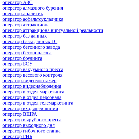
оператор АЗС
оператор алмазного бурения
оператор-аналитик
оператор асфальтоукладчика
оператор аттракциона
оператор аттракциона виртуальной реальности
оператор баз данных
оператор базы данных 1С
оператор бетонного завода
оператор бетононасоса
оператор боулинга
оператор БСУ
оператор вакуумного пресса
оператор весового контроля
оператор-видеомонтажер
оператор видеонаблюдения
оператор в отдел маркетинга
оператор в отдел персонала
оператор в отдел телемаркетинга
оператор входящей линии
оператор ВШРА
оператор вырубного пресса
оператор выходного дня
оператор гибочного станка
оператор ГНБ