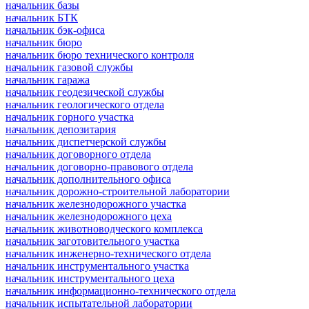
начальник базы
начальник БТК
начальник бэк-офиса
начальник бюро
начальник бюро технического контроля
начальник газовой службы
начальник гаража
начальник геодезической службы
начальник геологического отдела
начальник горного участка
начальник депозитария
начальник диспетчерской службы
начальник договорного отдела
начальник договорно-правового отдела
начальник дополнительного офиса
начальник дорожно-строительной лаборатории
начальник железнодорожного участка
начальник железнодорожного цеха
начальник животноводческого комплекса
начальник заготовительного участка
начальник инженерно-технического отдела
начальник инструментального участка
начальник инструментального цеха
начальник информационно-технического отдела
начальник испытательной лаборатории