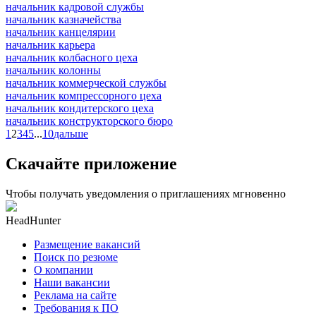
начальник кадровой службы
начальник казначейства
начальник канцелярии
начальник карьера
начальник колбасного цеха
начальник колонны
начальник коммерческой службы
начальник компрессорного цеха
начальник кондитерского цеха
начальник конструкторского бюро
1
2
3
4
5
...
10
дальше
Скачайте приложение
Чтобы получать уведомления о приглашениях мгновенно
HeadHunter
Размещение вакансий
Поиск по резюме
О компании
Наши вакансии
Реклама на сайте
Требования к ПО