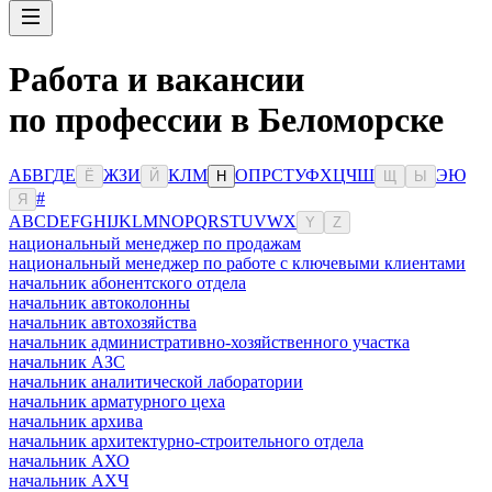
Работа и вакансии
по профессии в Беломорске
А
Б
В
Г
Д
Е
Ж
З
И
К
Л
М
О
П
Р
С
Т
У
Ф
Х
Ц
Ч
Ш
Э
Ю
Ё
Й
Н
Щ
Ы
#
Я
A
B
C
D
E
F
G
H
I
J
K
L
M
N
O
P
Q
R
S
T
U
V
W
X
Y
Z
национальный менеджер по продажам
национальный менеджер по работе с ключевыми клиентами
начальник абонентского отдела
начальник автоколонны
начальник автохозяйства
начальник административно-хозяйственного участка
начальник АЗС
начальник аналитической лаборатории
начальник арматурного цеха
начальник архива
начальник архитектурно-строительного отдела
начальник АХО
начальник АХЧ