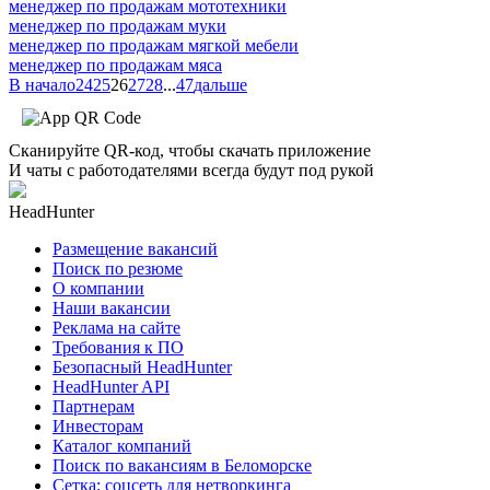
менеджер по продажам мототехники
менеджер по продажам муки
менеджер по продажам мягкой мебели
менеджер по продажам мяса
В начало
24
25
26
27
28
...
47
дальше
Сканируйте QR-код, чтобы скачать приложение
И чаты с работодателями всегда будут под рукой
HeadHunter
Размещение вакансий
Поиск по резюме
О компании
Наши вакансии
Реклама на сайте
Требования к ПО
Безопасный HeadHunter
HeadHunter API
Партнерам
Инвесторам
Каталог компаний
Поиск по вакансиям в Беломорске
Сетка: соцсеть для нетворкинга