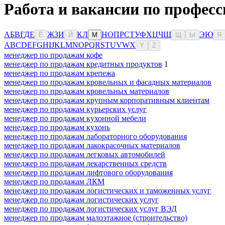
Работа и вакансии по професс
А
Б
В
Г
Д
Е
Ж
З
И
К
Л
Н
О
П
Р
С
Т
У
Ф
Х
Ц
Ч
Ш
Э
Ю
Ё
Й
М
Щ
Ы
Я
A
B
C
D
E
F
G
H
I
J
K
L
M
N
O
P
Q
R
S
T
U
V
W
X
Y
Z
менеджер по продажам кофе
менеджер по продажам кредитных продуктов
1
менеджер по продажам крепежа
менеджер по продажам кровельных и фасадных материалов
менеджер по продажам кровельных материалов
менеджер по продажам крупным корпоративным клиентам
менеджер по продажам курьерских услуг
менеджер по продажам кухонной мебели
менеджер по продажам кухонь
менеджер по продажам лабораторного оборудования
менеджер по продажам лакокрасочных материалов
менеджер по продажам легковых автомобилей
менеджер по продажам лекарственных средств
менеджер по продажам лифтового оборудования
менеджер по продажам ЛКМ
менеджер по продажам логистических и таможенных услуг
менеджер по продажам логистических услуг
менеджер по продажам логистических услуг ВЭД
менеджер по продажам малоэтажное (строительство)