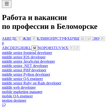
Работа и вакансии
по профессии в Беломорске
А
Б
В
Г
Д
Е
Ж
З
И
К
Л
М
Н
О
П
Р
С
Т
У
Ф
Х
Ц
Ч
Ш
Э
Ю
Ё
Й
Щ
Ы
Я
#
A
B
C
D
E
F
G
H
I
J
K
L
N
O
P
Q
R
S
T
U
V
W
X
M
Y
Z
middle senior frontend developer
middle senior IOS developer
middle senior JavaScript developer
middle senior .NET developer
middle senior PHP developer
middle senior Python developer
middle senior QA engineer
middle senior Ruby on Rails developer
middle web developer
mobile marketing manager
mobile QA engineer
motion designer
1
2