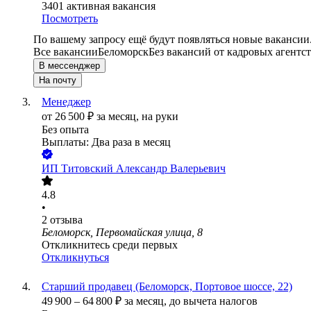
3401
активная вакансия
Посмотреть
По вашему запросу ещё будут появляться новые вакансии
Все вакансии
Беломорск
Без вакансий от кадровых агентс
В мессенджер
На почту
Менеджер
от
26 500
₽
за месяц,
на руки
Без опыта
Выплаты: Два раза в месяц
ИП
Титовский Александр Валерьевич
4.8
•
2
отзыва
Беломорск, Первомайская улица, 8
Откликнитесь среди первых
Откликнуться
Старший продавец (Беломорск, Портовое шоссе, 22)
49 900
–
64 800
₽
за месяц,
до вычета налогов