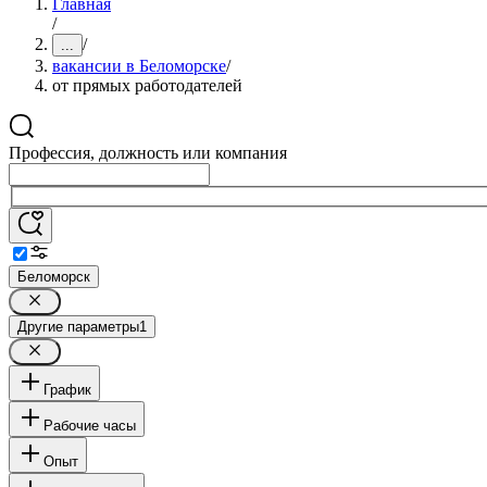
Главная
/
/
...
вакансии в Беломорске
/
от прямых работодателей
Профессия, должность или компания
Беломорск
Другие параметры
1
График
Рабочие часы
Опыт