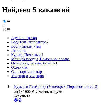
Найдено 5 вакансий
Администратор
Водитель, экспедитор
2
Воспитатель, няня
Дворник
Курьер, Почтальон
1
Мойщик посуды, Помощник повара
Официант, бармен, бариста
1
Охранник
Санитарка/санитар
Уборщица, уборщик
1
Курьер в Пятёрочку (Беломорск, Портовое шоссе, 5)
до
184 000
₽
за месяц,
на руки
Без опыта