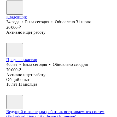
Кладовщик
34
года
•
Была
сегодня
•
Обновлено
31 июля
20 000
₽
Активно ищет работу
Продавец-кассир
46
лет
•
Была
сегодня
•
Обновлено
сегодня
70 000
₽
Активно ищет работу
Общий опыт
18
лет
11
месяцев
Ведущий инженер-разработчик встраиваемыех систем
(Embedded Linux / Hardware / Firmware)