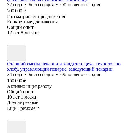
32
года
•
Был
сегодня
•
Обновлено
сегодня
200 000
₽
Рассматривает предложения
Конкретные достижения
Общий опыт
12
лет
8
месяцев
Старший смены пекарни и кондитер. цеха, технолог по
хлебу, управляющий пекарне, заведующий пекарни.
34
года
•
Был
сегодня
•
Обновлено
сегодня
150 000
₽
Активно ищет работу
Общий опыт
10
лет
1
месяц
Другие резюме
Ещё 1 резюме