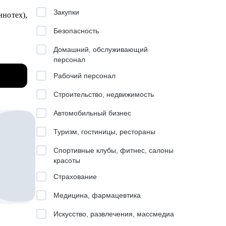
Закупки
ннотех),
нных
Безопасность
Домашний, обслуживающий
роста в
персонал
Рабочий персонал
ance
Строительство, недвижимость
Автомобильный бизнес
Туризм, гостиницы, рестораны
удников
Спортивные клубы, фитнес, салоны
красоты
ции
Страхование
Медицина, фармацевтика
о
Искусство, развлечения, массмедиа