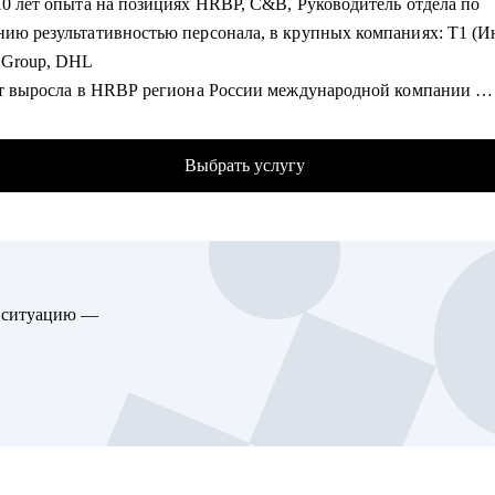
10 лет опыта на позициях HRBP, C&B, Руководитель отдела по
е уронил спутник
нию результативностью персонала, в крупных компаниях: Т1 (И
ал (с маркером и карандашиком!) больше 800 законов и подзако
n Group, DHL
лет выросла в HRBP региона России международной компании
, какие навыки и знания необходимы для успешного карьерного 
омогу:
х, ИТ и логистике
нуть / переписать резюме
Выбрать услугу
абировала команды с ростом более 520% численности
товиться к собеседованию
вала процесс Performance и Talent Management, включая Perform
вить план развития
на уровне страны
ться в айти / упаковать неайтишный опыт
ила методологию оценки должностей Mercer IPE и работала с
тельно продавать воздух
гом Hay Group (Korn Ferry)
ть в сложный домен, когда нужно было еще вчера
ю ситуацию —
а 7000 интервью и разработала 2400 планов развития для сотр
сить повышение ЗП / грейда
тфлио более 150 карьерных консультаций
аться что делать в непонятной проектной / конфликтной ситуа
аю систематизировать карьерные задачи, выстраивать план для
го продвижения в карьере с учетом анализа вашей карьеры
гу помочь:
лиенты трудоустроились в Kaspersky, СБЕР, VK, Mars, DHL
 и Middle проджектам, продактам и продакт оунерам - советами п
 процессам и работе с продуктом
омогу: