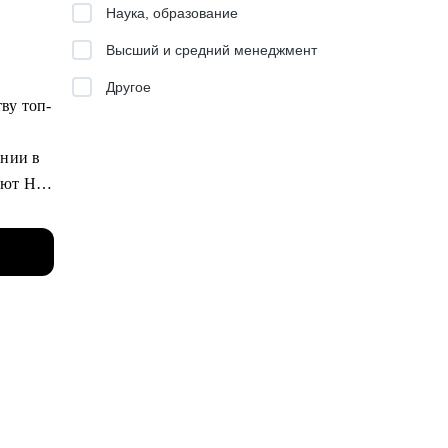
Наука, образование
оп-
Высший и средний менеджмент
Другое
ву топ-
ании в
мают HR
нды.
ьерным
ла,
ать
стрее,
оманде