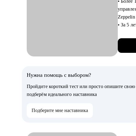
• Более 
- чуть н
управле
- прочит
Zeppeli
актов
• За 5 
• Я знаю
С чем п
продажа
• Шлифа
• Масшт
• Подго
• Лидиро
• Соста
Review 
• Вкати
• Внедр
Нужна помощь с выбором?
• Убеди
грейдин
• Въеха
Пройдите короткий тест или просто опишите сво
• Провел
• Попро
подберём идеального наставника
• В пор
• Разобр
• Помог
Подберите мне наставника
успешно
Кому мо
• Мои к
• Junior
карьере,
С чем п