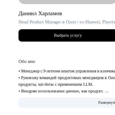
Даниил Харламов
Head Product Manager в Ozon / ex-Huawei, Playri
Выбрать услугу
Обо мне
• Менеджер с 9-летним опытом управления в ключевых
• Руковожу командой продуктовых менеджеров в Ozo
продукты, чат-боты с применением LLM.
• Внедряю использование данных, как продукт.
• Провел более 700 консультаций на карьерные и ме
Развернут
• Вместе с подопечными составили более 300 резюме
• Мои клиенты нашли работу в Авито, Яндекс, Ozon, R