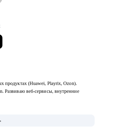
x
 продуктах (Huawei, Playrix, Ozon).
n. Развиваю веб-сервисы, внутренние
неджерские темы.
ь
 для РФ и Европы.
evolut, Nvidia, Simple Club и др.