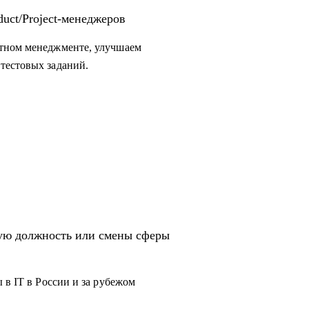
uct/Project-менеджеров
ктном менеджменте, улучшаем
тестовых заданий.
вую должность или смены сферы
 в IT в России и за рубежом