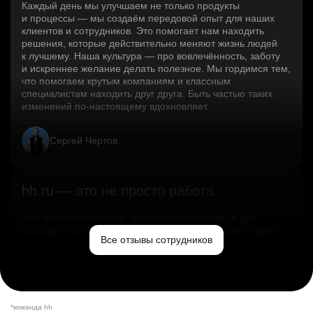
Каждый день мы улучшаем не только продукты
и процессы — мы создаём передовой опыт для наших
клиентов и сотрудников. Это помогает нам находить
решения, которые действительно меняют жизнь людей
к лучшему. Наша культура — про вовлечённость, заботу
и искреннее желание делать полезное. Мы гордимся тем,
что помогаем крутым компаниям и классным
специалистам находить друг друга. Быть частью таких
изменений по‑настоящему вдохновляет.
Сергей Чертов
hh.ru — это не просто работа
Это эмпатичные люди, заслуженные победы и дух
свободы. Мы помогаем миру и создаём лучший сервис
Все отзывы сотрудников
по поиску работы в стране.
Ольга Емельянова
*команда hh