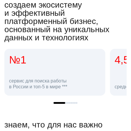
создаем экосистему
и эффективный
платформенный бизнес,
основанный на уникальных
данных и технологиях
4,5
2
сот
средняя оценка hh.ru как работодателя **
в hh
знаем, что для нас важно