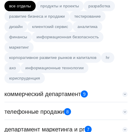
все отделы
продукты и проекты
разработка
развитие бизнеса и продажи
тестирование
дизайн
клиентский сервис
аналитика
финансы
информационная безопасность
маркетинг
корпоративное развитие рынков и капиталов
hr
axo
информационные технологии
юриспруденция
коммерческий департамент
9
Key Account Manager (EdTech)
телефонные продажи
8
HeadHunter::Коммерческий департамент
вчера
Старший специалист телемаркетинга
департамент маркетинга и pr
150000 ₽
7