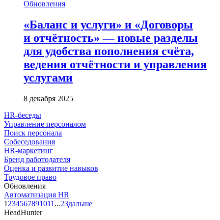
Обновления
«Баланс и услуги» и «Договоры
и отчётность» — новые разделы
для удобства пополнения счёта,
ведения отчётности и управления
услугами
8 декабря 2025
HR-беседы
Управление персоналом
Поиск персонала
Собеседования
HR-маркетинг
Бренд работодателя
Оценка и развитие навыков
Трудовое право
Обновления
Автоматизация HR
1
2
3
4
5
6
7
8
9
10
11
...
23
дальше
HeadHunter