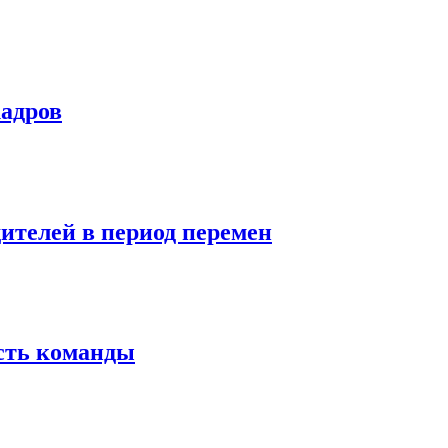
кадров
дителей в период перемен
сть команды