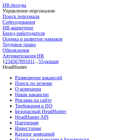
HR-беседы
Управление персоналом
Поиск персонала
Собеседования
HR-маркетинг
Бренд работодателя
Оценка и развитие навыков
Трудовое право
Обновления
Автоматизация HR
1
2
3
4
5
6
7
8
9
10
11
...
55
дальше
HeadHunter
Размещение вакансий
Поиск по резюме
О компании
Наши вакансии
Реклама на сайте
Требования к ПО
Безопасный HeadHunter
HeadHunter API
Партнерам
Инвесторам
Каталог компаний
Поиск по вакансиям в Беломорске