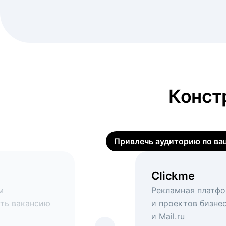
Конст
Привлечь аудиторию по ва
Clickme
Вакансия дн
Виртуальный
м
нии с hh.ru.
Рекламная платфо
Рекламный формат
Массовый подбор 
ать вакансию
и проектов бизнес
откликов
возьмутся маркет
и Mail.ru
digital-инструмен