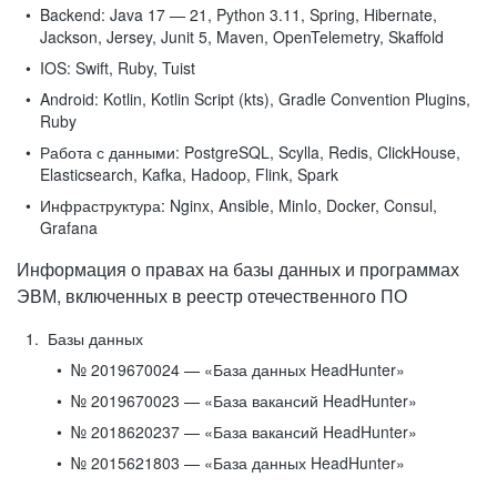
Backend:
Java 17 — 21, Python 3.11, Spring, Hibernate,
Jackson, Jersey, Junit 5, Maven, OpenTelemetry, Skaffold
IOS:
Swift, Ruby, Tuist
Android:
Kotlin, Kotlin Script (kts), Gradle Convention Plugins,
Ruby
Работа с данными:
PostgreSQL, Scylla, Redis, ClickHouse,
Elasticsearch, Kafka, Hadoop, Flink, Spark
Инфраструктура:
Nginx, Ansible, MinIo, Docker, Consul,
Grafana
Информация о правах на базы данных и программах
ЭВМ, включенных в реестр отечественного ПО
Базы данных
№ 2019670024 — «База данных HeadHunter»
№ 2019670023 — «База вакансий HeadHunter»
№ 2018620237 — «База вакансий HeadHunter»
№ 2015621803 — «База данных HeadHunter»