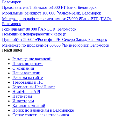
Беломорск
Представитель Т-Банка
от
53 000
₽
Т-Банк, Беломорск
Мобильный банкир
от
100 000
₽
Альфа-Банк, Беломорск
Менеджер по работе с клиентами
от
75 000
₽
Банк ВТБ (ПАО),
Беломорск
Горничная
от
80 000
₽
ANCOR, Беломорск
Помощник повара/работник кафе (п.
Пушной)
от
59 605
₽
Роснефть РН-Северо-Запад, Беломорск
Менеджер по продажам
от
60 000
₽
Бизнес-юрист, Беломорск
HeadHunter
Размещение вакансий
Поиск по резюме
О компании
Наши вакансии
Реклама на сайте
Требования к ПО
Безопасный HeadHunter
HeadHunter API
Партнерам
Инвесторам
Каталог компаний
Поиск по вакансиям в Беломорске
Сетка: соцсеть для нетворкинга