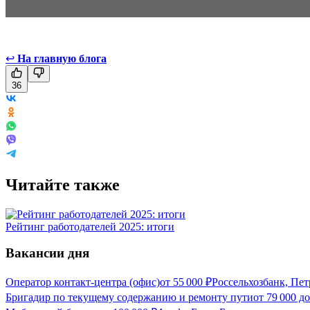
↩
На главную блога
36
Читайте также
Рейтинг работодателей 2025: итоги
Вакансии дня
Оператор контакт-центра (офис)
от
55 000
₽
Россельхозбанк, Пет
Бригадир по текущему содержанию и ремонту пути
от
79 000
д